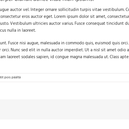
ugue auctor vel. Integer ornare sollicitudin turpis vitae vestibulum. 
consectetur eros auctor eget. Lorem ipsum dolor sit amet, consectetur 
sto. Vestibulum ultricies auctor varius. Fusce consequat tincidunt dui
us nulla in laoreet.
. Fusce nisi augue, malesuada in commodo quis, euismod quis orci. 
orci. Nunc sed elit in nulla auctor imperdiet. Ut a nisl sit amet odio 
tiam laoreet sodales sapien, id congue magna malesuada ut. Class apten
artikkelissa
t pois päältä
Integer
vitae
nisl
non
augue
ullamcorper
blandit
donec
vitae