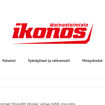
Palvelut
Työnäytteet ja referenssit
Yhteystiedot
corper blandit donec vitae nibh ipsums.