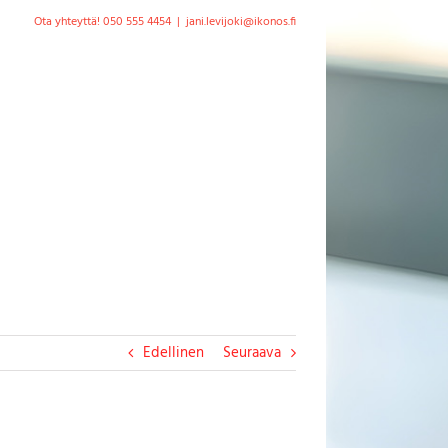
Ota yhteyttä! 050 555 4454
|
jani.levijoki@ikonos.fi
Edellinen
Seuraava