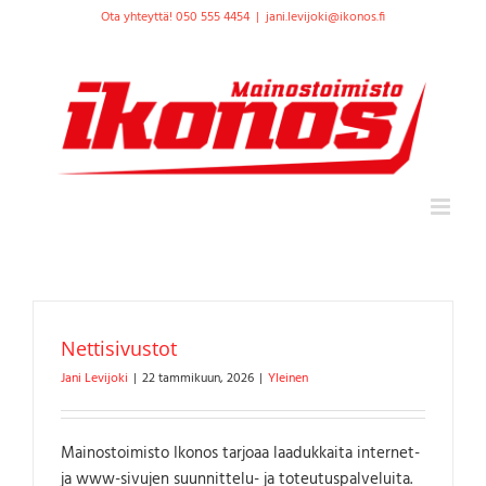
Skip
Ota yhteyttä! 050 555 4454
|
jani.levijoki@ikonos.fi
to
content
Nettisivustot
Jani Levijoki
|
22 tammikuun, 2026
|
Yleinen
Mainostoimisto Ikonos tarjoaa laadukkaita internet-
ja www-sivujen suunnittelu- ja toteutuspalveluita.