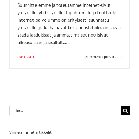
Suunnittelemme ja toteutamme internet-sivut
yrityksille, yhdistyksille, tapahtumille ja tuotteille.
Internet-palvelumme on erityisesti suunnattu
yrityksille, jotka haluavat kustannustehokkaan tavan
saada laadukkaat ja ammattimaiset nettisivut
ulkoasultaan ja sisällöltään.
artikkelissa
Lue lisää
Kommentit pois päältä
Nettisivust
Etsi
...
Viimeisimmät artikkelit