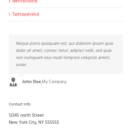
Nettisivustot
Taittopalvelut
Neque porro quisquam est, qui dolorem ipsum quia
Aliquam erat volutpat. Quisque at est id ligula facilisis
dolor sit amet, consec tetur, adipisci velit, sed quia
laoreet eget pulvinar nibh. Suspendisse at ultrices
non numquam eius modi tempora voluptas amets
dui. Curabitur ac felis arcu sadips ipsums fugiats
unser.
nemis.
John Doe
Luke Beck
,
My Company
,
Theme Fusion
Contact Info
12345 north Street
New York City, NY 555555