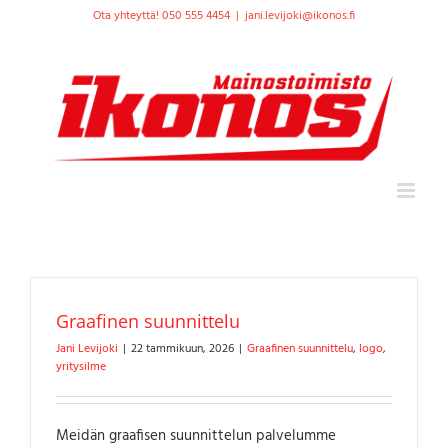
Skip
Ota yhteyttä! 050 555 4454
|
jani.levijoki@ikonos.fi
to
content
Graafinen suunnittelu
Jani Levijoki
|
22 tammikuun, 2026
|
Graafinen suunnittelu
,
logo
,
yritysilme
Meidän graafisen suunnittelun palvelumme