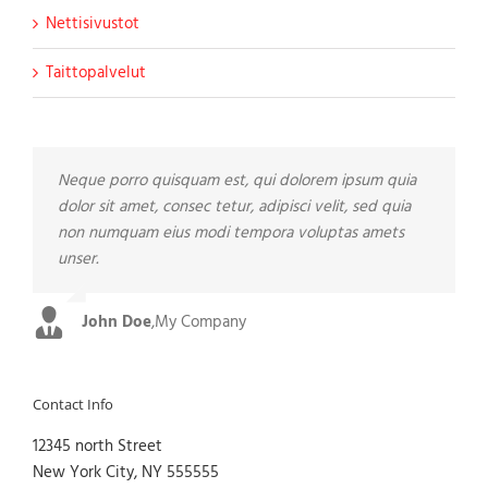
Nettisivustot
Taittopalvelut
Neque porro quisquam est, qui dolorem ipsum quia
Aliquam erat volutpat. Quisque at est id ligula facilisis
dolor sit amet, consec tetur, adipisci velit, sed quia
laoreet eget pulvinar nibh. Suspendisse at ultrices
non numquam eius modi tempora voluptas amets
dui. Curabitur ac felis arcu sadips ipsums fugiats
unser.
nemis.
John Doe
Luke Beck
,
My Company
,
Theme Fusion
Contact Info
12345 north Street
New York City, NY 555555