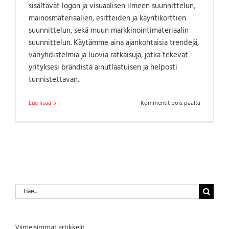
sisältävät logon ja visuaalisen ilmeen suunnittelun,
mainosmateriaalien, esitteiden ja käyntikorttien
suunnittelun, sekä muun markkinointimateriaalin
suunnittelun. Käytämme aina ajankohtaisia trendejä,
väriyhdistelmiä ja luovia ratkaisuja, jotka tekevät
yrityksesi brändistä ainutlaatuisen ja helposti
tunnistettavan.
artikkelissa
Lue lisää
Kommentit pois päältä
Graafinen
suunnittelu
Etsi
...
Viimeisimmät artikkelit