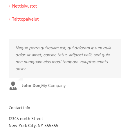
Nettisivustot
Taittopalvelut
Neque porro quisquam est, qui dolorem ipsum quia
Aliquam erat volutpat. Quisque at est id ligula facilisis
dolor sit amet, consec tetur, adipisci velit, sed quia
laoreet eget pulvinar nibh. Suspendisse at ultrices
non numquam eius modi tempora voluptas amets
dui. Curabitur ac felis arcu sadips ipsums fugiats
unser.
nemis.
John Doe
Luke Beck
,
My Company
,
Theme Fusion
Contact Info
12345 north Street
New York City, NY 555555