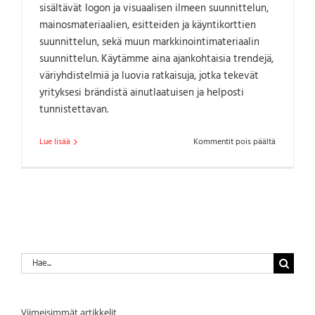
sisältävät logon ja visuaalisen ilmeen suunnittelun,
mainosmateriaalien, esitteiden ja käyntikorttien
suunnittelun, sekä muun markkinointimateriaalin
suunnittelun. Käytämme aina ajankohtaisia trendejä,
väriyhdistelmiä ja luovia ratkaisuja, jotka tekevät
yrityksesi brändistä ainutlaatuisen ja helposti
tunnistettavan.
artikkelissa
Lue lisää
Kommentit pois päältä
Graafinen
suunnittelu
Etsi
...
Viimeisimmät artikkelit