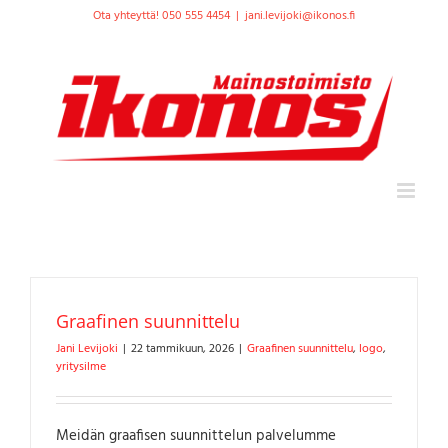
Skip
Ota yhteyttä! 050 555 4454
|
jani.levijoki@ikonos.fi
to
content
Graafinen suunnittelu
Jani Levijoki
|
22 tammikuun, 2026
|
Graafinen suunnittelu
,
logo
,
yritysilme
Meidän graafisen suunnittelun palvelumme